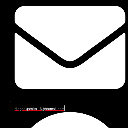
diegoexposito_16@hotmail.com